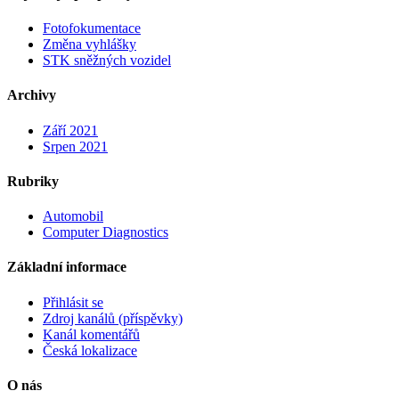
Fotofokumentace
Změna vyhlášky
STK sněžných vozidel
Archivy
Září 2021
Srpen 2021
Rubriky
Automobil
Computer Diagnostics
Základní informace
Přihlásit se
Zdroj kanálů (příspěvky)
Kanál komentářů
Česká lokalizace
O
nás